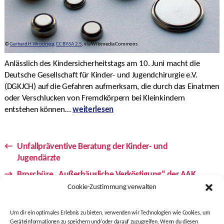
©
Gerhard H Wrodnigg
,
CC BY-SA 2.5
, via Wikimedia Commons
Anlässlich des Kindersicherheitstags am 10. Juni macht die
Deutsche Gesellschaft für Kinder- und Jugendchirurgie e.V.
(DGKJCH) auf die Gefahren aufmerksam, die durch das Einatmen
oder Verschlucken von Fremdkörpern bei Kleinkindern
entstehen können…
weiterlesen
←
Unfallpräventive Beratung der Kinder- und
Jugendärzte
→
Broschüre „Außerhäusliche Verköstigung“ der AAK
Cookie-Zustimmung verwalten
Um dir ein optimales Erlebnis zu bieten, verwenden wir Technologien wie Cookies, um
Kita-Gesundheit ist eine Initiative von
Geräteinformationen zu speichern und/oder darauf zuzugreifen. Wenn du diesen